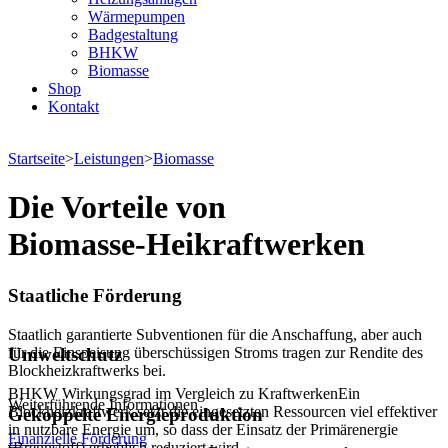
Wärmepumpen
Badgestaltung
BHKW
Biomasse
Shop
Kontakt
Startseite
>
Leistungen
>
Biomasse
Die Vorteile von
Biomasse-Heikraftwerken
Staatliche Förderung
Staatlich garantierte Subventionen für die Anschaffung, aber auch
für die Einspeisung überschüssigen Stroms tragen zur Rendite des
Umweltschutz
Blockheizkraftwerks bei.
BHKW Wirkungsgrad im Vergleich zu KraftwerkenEin
Weiterführende Informationen
Blockheizkraftwerk setzt die eingesetzten Ressourcen viel effektiver
Gekoppelte Energieproduktion
in nutzbare Energie um, so dass der Einsatz der Primärenergie
Finanzielle Förderung
(Brennstoff) erheblich reduziert wird.