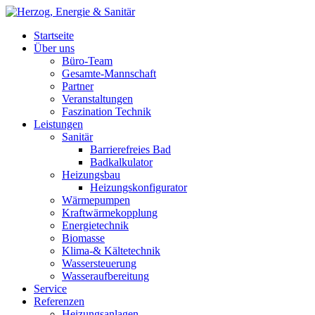
Startseite
Über uns
Büro-Team
Gesamte-Mannschaft
Partner
Veranstaltungen
Faszination Technik
Leistungen
Sanitär
Barrierefreies Bad
Badkalkulator
Heizungsbau
Heizungskonfigurator
Wärmepumpen
Kraftwärmekopplung
Energietechnik
Biomasse
Klima-& Kältetechnik
Wassersteuerung
Wasseraufbereitung
Service
Referenzen
Heizungsanlagen