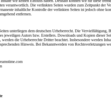
n Inhalte wir keinen Einfluss haben. Deshalb können wir für diese fre
 Seiten verantwortlich. Die verlinkten Seiten wurden zum Zeitpunkt der
manente inhaltliche Kontrolle der verlinkten Seiten ist jedoch ohne ko
umgehend entfernen.
n Seiten unterliegen dem deutschen Urheberrecht. Die Vervielfältigung,
 jeweiligen Autors bzw. Erstellers. Downloads und Kopien dieser Seite
n, werden die Urheberrechte Dritter beachtet. Insbesondere werden Inhal
tsprechenden Hinweis. Bei Bekanntwerden von Rechtsverletzungen wer
dreamstime.com
om
te