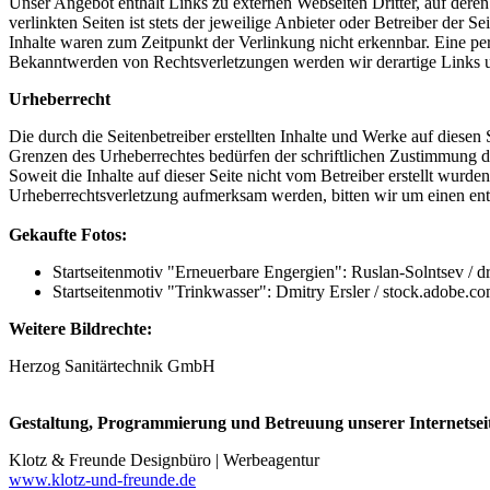
Unser Angebot enthält Links zu externen Webseiten Dritter, auf dere
verlinkten Seiten ist stets der jeweilige Anbieter oder Betreiber der
Inhalte waren zum Zeitpunkt der Verlinkung nicht erkennbar. Eine per
Bekanntwerden von Rechtsverletzungen werden wir derartige Links 
Urheberrecht
Die durch die Seitenbetreiber erstellten Inhalte und Werke auf diese
Grenzen des Urheberrechtes bedürfen der schriftlichen Zustimmung des
Soweit die Inhalte auf dieser Seite nicht vom Betreiber erstellt wurde
Urheberrechtsverletzung aufmerksam werden, bitten wir um einen en
Gekaufte Fotos:
Startseitenmotiv "Erneuerbare Engergien": Ruslan-Solntsev / 
Startseitenmotiv "Trinkwasser": Dmitry Ersler / stock.adobe.c
Weitere Bildrechte:
Herzog Sanitärtechnik GmbH
Gestaltung, Programmierung und Betreuung unserer Internetsei
Klotz & Freunde Designbüro | Werbeagentur
www.klotz-und-freunde.de