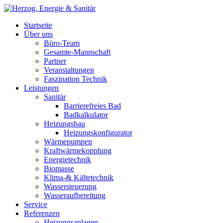
Startseite
Über uns
Büro-Team
Gesamte-Mannschaft
Partner
Veranstaltungen
Faszination Technik
Leistungen
Sanitär
Barrierefreies Bad
Badkalkulator
Heizungsbau
Heizungskonfigurator
Wärmepumpen
Kraftwärmekopplung
Energietechnik
Biomasse
Klima-& Kältetechnik
Wassersteuerung
Wasseraufbereitung
Service
Referenzen
Heizungsanlagen