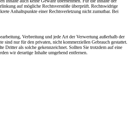
mden Inhalte auch keine Gewähr übernehmen. Für die Inhalte der
 Verlinkung auf mögliche Rechtsverstöße überprüft. Rechtswidrige
nkrete Anhaltspunkte einer Rechtsverletzung nicht zumutbar. Bei
 Bearbeitung, Verbreitung und jede Art der Verwertung außerhalb der
 sind nur für den privaten, nicht kommerziellen Gebrauch gestattet.
te Dritter als solche gekennzeichnet. Sollten Sie trotzdem auf eine
den wir derartige Inhalte umgehend entfernen.